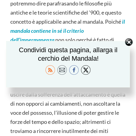
potremmo dire parafrasando le filosofie più
antiche e le teorie scientifiche del ‘900, e questo
concetto è applicabile anche al mandala. Poiché
il
mandala contiene in sé il criterio
dell’impermanenza
non solo perché è fatto di
sabbia, ma anche perché nei
mandala individuali
,
Condividi questa pagina, allarga il
racconta di noi, in un dato momento della nostra
cerchio del Mandala!
vita. Se è vero che l’essenza delle cose e delle
persone non cambia, le emozioni sì e
noi ci
evolviamo
con esse. L’unica via che abbiamo per
uscire dalla sofferenza dell’attaccamento è quella
di non opporci ai cambiamenti, non ascoltare la
voce del possesso, l’illusione di poter gestire le
forze del tempo e dello spazio; altrimenti ci
troviamo a rincorrere inutilmente dei miti