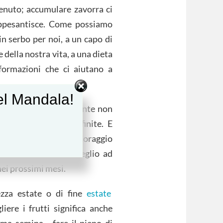
tenuto; accumulare zavorra ci
 appesantisce. Come possiamo
 in serbo per noi, a un capo di
 della nostra vita, a una dieta
formazioni che ci aiutano a
del Mandala!
rgia. Sarebbe importante non
anti e non sono infinite. E
enderle al meglio… Coraggio
per prepararsi al meglio ad
 nei prossimi mesi.
ezza estate o di fine
estate
iere i frutti significa anche
sima semina… fare il pieno di