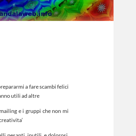
prepararmi a fare scambi felici
nno utili ad altre
e mailing e i gruppi che non mi
reativita’
lli pesanti, inutili, e dolorosi