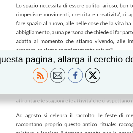
Lo spazio necessita di essere pulito, arioso, ben 
rimpedisce movimenti, crescita e creativita’, ci
fare spazio al nuovo, alle belle cose che la vita ha
abbigliamento, a una persona che chiede di far parte
adatta al momento che stiamo vivendo, alle in
crescere, se siamo completamente sature?
uesta pagina, allarga il cerchio 
Tutto quello che facciamo richiede tempo ed ene
dimenticare che queste due risorse sono import
soprattutto siamo noi a decidere come e dove sp
l’estate e’ un momento molto importante, anche 
affrontare le stagioni e le attivita’ che ci aspettano
Ad agosto si celebra il raccolto, le feste di m
raccontano proprio questo antico rituale: raccogl
mietere e lasciare il terreno pronto per la pros