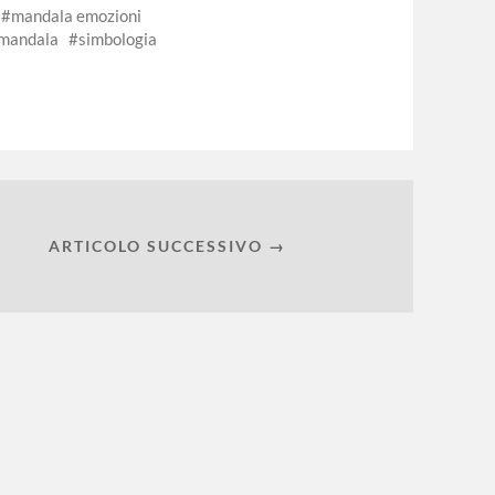
mandala emozioni
l mandala
simbologia
ARTICOLO SUCCESSIVO →