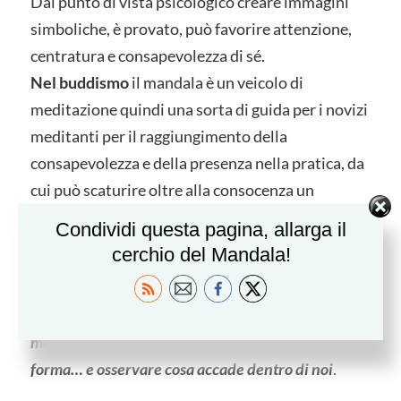
Dal punto di vista psicologico creare immagini
simboliche, è provato, può favorire attenzione,
centratura e consapevolezza di sé.
Nel buddismo
il mandala è un veicolo di
meditazione quindi una sorta di guida per i novizi
meditanti per il raggiungimento della
consapevolezza e della presenza nella pratica, da
cui può scaturire oltre alla consocenza un
profondo ben-essere.
Condividi questa pagina, allarga il
cerchio del Mandala!
Nel mese di giugno si celebra la
Giornata
Internazionale dello Yoga
e, con mandala.click,
porgiamo un piccolo invito:
fermarsi qualche
minuto davanti a un’immagine, un colore, una
forma… e osservare cosa accade dentro di noi
.