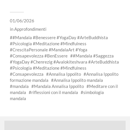
01/06/2026
in
Approfondimenti
#Mandala #Benessere #YogaDay #ArteBuddhista
#Psicologia #Meditazione #Mindfulness
#CrescitaPersonale #MandalaArt #Yoga
#Consapevolezza #BenEssere
#Mandala #Saggezza
#YogaDay #Chenrezig #Avalokiteshvara #ArteBuddhista
#Psicologia #Meditazione #Mindfulness
#Consapevolezza
Annalisa Ippolito
Annalisa Ippolito
formazione mandala
Annalisa Ippolito mandala
mandala
Mandala Annalisa Ippolito
Meditare con il
mandala
riflessioni con il mandala
simbologia
mandala