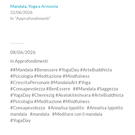
Mandala, Yoga e Armonia
22/06/2026
In "Approfondimenti"
08/06/2026
in
Approfondimenti
#Mandala #Benessere #YogaDay #ArteBuddhista
#Psicologia #Meditazione #Mindfulness
#CrescitaPersonale #MandalaArt #Yoga
#Consapevolezza #BenEssere
#Mandala #Saggezza
#YogaDay #Chenrezig #Avalokiteshvara #ArteBuddhista
#Psicologia #Meditazione #Mindfulness
#Consapevolezza
Annalisa Ippolito
Annalisa Ippolito
mandala
mandala
Meditare con il mandala
YogaDay