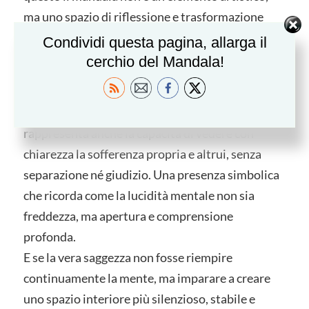
ma uno spazio di riflessione e trasformazione
personale.
Condividi questa pagina, allarga il
cerchio del Mandala!
Nella tradizione buddhista tibetana, il
bodhisattva
Chenrezig
(Avalokistesvara), figura
della compassione e della saggezza consapevole,
rappresenta anche la capacità di vedere con
chiarezza la sofferenza propria e altrui, senza
separazione né giudizio. Una presenza simbolica
che ricorda come la lucidità mentale non sia
freddezza, ma apertura e comprensione
profonda.
E se la vera saggezza non fosse riempire
continuamente la mente, ma imparare a creare
uno spazio interiore più silenzioso, stabile e