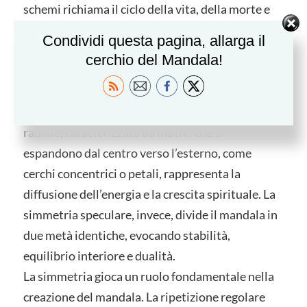
schemi richiama il ciclo della vita, della morte e
della rinascita, ricordando l’impermanenza e il
Condividi questa pagina, allarga il
continuo divenire della realtà.
cerchio del Mandala!
Esistono diverse tipologie di simmetria, M.
Walker ne individua diverse decine, nei mandala
in paticolare ne abbiamo due. La simmetria
radiale, caratterizzata da motivi che si
espandono dal centro verso l’esterno, come
cerchi concentrici o petali, rappresenta la
diffusione dell’energia e la crescita spirituale. La
simmetria speculare, invece, divide il mandala in
due metà identiche, evocando stabilità,
equilibrio interiore e dualità.
La simmetria gioca un ruolo fondamentale nella
creazione del mandala. La ripetizione regolare