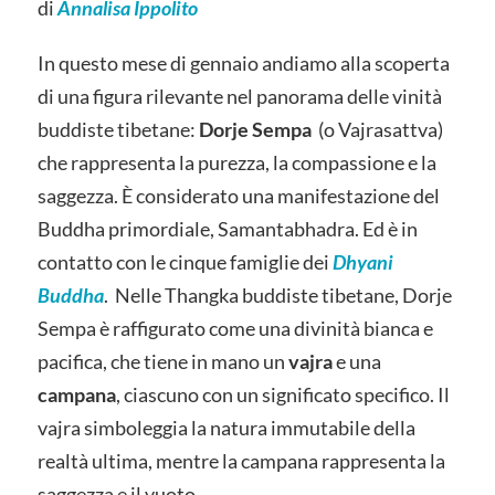
di
Annalisa Ippolito
In questo mese di gennaio andiamo alla scoperta
di una figura rilevante nel panorama delle vinità
buddiste tibetane:
Dorje Sempa
(o Vajrasattva)
che rappresenta la purezza, la compassione e la
saggezza. È considerato una manifestazione del
Buddha primordiale, Samantabhadra. Ed è in
contatto con le cinque famiglie dei
Dhyani
Buddha
. Nelle Thangka buddiste tibetane, Dorje
Sempa è raffigurato come una divinità bianca e
pacifica, che tiene in mano un
vajra
e una
campana
, ciascuno con un significato specifico. Il
vajra simboleggia la natura immutabile della
realtà ultima, mentre la campana rappresenta la
saggezza e il vuoto.