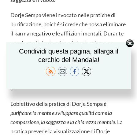
Dorje Sempa viene invocato nelle pratiche di
purificazione, poiché si crede che possa eliminare
il karma negativo e le afflizioni mentali. Durante
queste pratiche, i praticanti lo visualizzano
Condividi questa pagina, allarga il
mentre purifica il loro karma negativo e le
cerchio del Mandala!
afflizioni, recitando il suo mantra. Questa pratica
è un aspetto fondamentale del Buddismo
Vajrayana e spesso viene insegnata come una
delle prime pratiche ai principianti.
L’obiettivo della pratica di Dorje Sempa
è
purificare la mente e sviluppare qualità come la
compassione, la saggezza e la chiarezza mentale.
La
pratica prevede la visualizzazione di Dorje