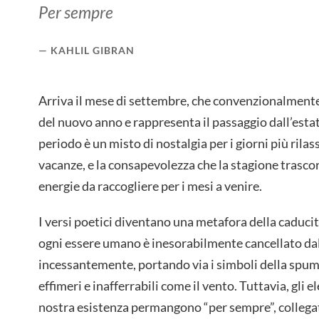
Per sempre
KAHLIL GIBRAN
Arriva il mese di settembre, che convenzionalmente s
del nuovo anno e rappresenta il passaggio dall’esta
periodo è un misto di nostalgia per i giorni più rilassat
vacanze, e la consapevolezza che la stagione trascor
energie da raccogliere per i mesi a venire.
I versi poetici diventano una metafora della caducità
ogni essere umano è inesorabilmente cancellato da
incessantemente, portando via i simboli della spuma
effimeri e inafferrabili come il vento. Tuttavia, gli
nostra esistenza permangono “per sempre”, collegati 