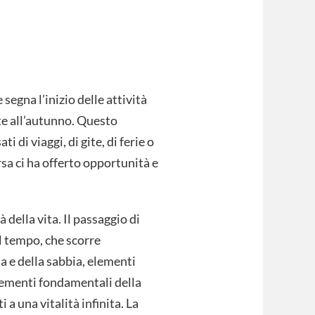
egna l’inizio delle attività
te all’autunno. Questo
i di viaggi, di gite, di ferie o
sa ci ha offerto opportunità e
 della vita. Il passaggio di
l tempo, che scorre
 e della sabbia, elementi
 elementi fondamentali della
a una vitalità infinita. La