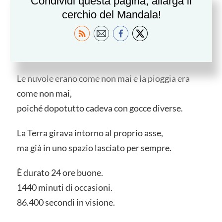
Condividi questa pagina, allarga il
Su un tavolo più giovane, da una mano d’un
cerchio del Mandala!
giorno
più giovane,
il pane di ieri era tagliato diversamente.
Le nuvole erano come non mai e la pioggia era
come non mai,
poiché dopotutto cadeva con gocce diverse.
La Terra girava intorno al proprio asse,
ma già in uno spazio lasciato per sempre.
È durato 24 ore buone.
1440 minuti di occasioni.
86.400 secondi in visione.