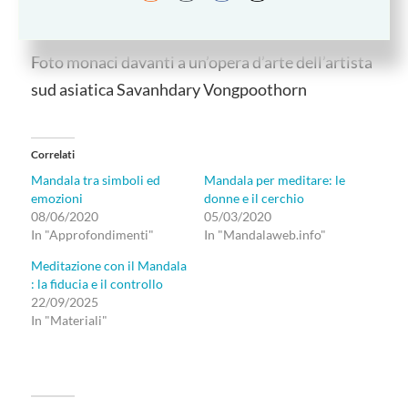
FERNANDO SABINO
Foto monaci davanti a un’opera d’arte dell’artista
sud asiatica Savanhdary Vongpoothorn
Correlati
Mandala tra simboli ed
Mandala per meditare: le
emozioni
donne e il cerchio
08/06/2020
05/03/2020
In "Approfondimenti"
In "Mandalaweb.info"
Meditazione con il Mandala
: la fiducia e il controllo
22/09/2025
In "Materiali"