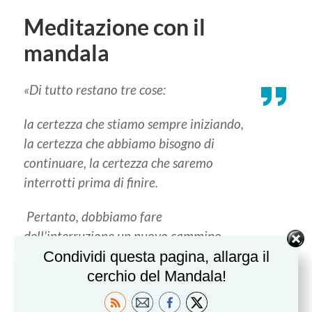
Meditazione con il
mandala
«Di tutto restano tre cose:
la certezza che stiamo sempre iniziando,
la certezza che abbiamo bisogno di
continuare, la certezza che saremo
interrotti prima di finire.
Pertanto, dobbiamo fare
dell’interruzione un nuovo cammino,
della caduta un passo di danza, della
Condividi questa pagina, allarga il
paura una scala, del sogno un ponte, del
cerchio del Mandala!
bisogno un incontro».