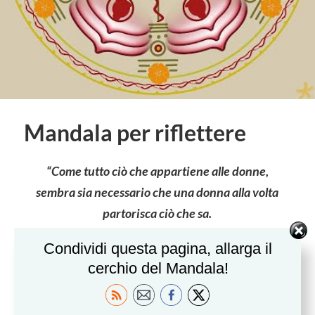
Mandala per riflettere
“Come tutto ciò che appartiene alle donne,
sembra sia necessario che una donna alla volta
partorisca ciò che sa.
Facciamo l’un l’altra da levatrici alle nostre
Condividi questa pagina, allarga il
coscienze.”
cerchio del Mandala!
Jean Shinoda Bolen, Passaggio ad Avalo