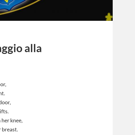
ggio alla
or,
ht.
door,
fts.
n her knee,
 breast.