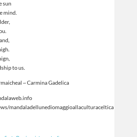
e sun
e mind.
lder,
ou.
rand,
high.
nign,
ship to us.
rmaicheal ~ Carmina Gadelica
ndalaweb.info
ws/mandaladellunediomaggioallaculturaceltica