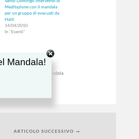
Santo Domingo intervento di
Meditazione con il mandala
per un gruppo di evacuati da
Haiti
14/04/2010
In "Eventi"
del Mandala!
a
mandala celtico
Mandala
riflessioni con il mandala
ARTICOLO SUCCESSIVO →