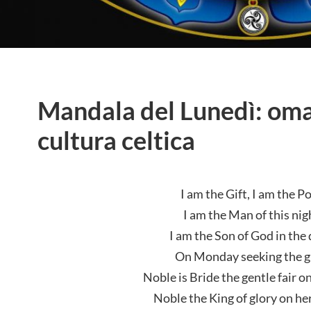
Mandala del Lunedì: oma
cultura celtica
I am the Gift, I am the Po
I am the Man of this nig
I am the Son of God in the 
On Monday seeking the gi
Noble is Bride the gentle fair o
Noble the King of glory on her