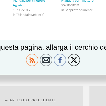
Mandala per riflettere in
Mandala per riflettere
Agosto…
29/10/2019
15/08/2019
In "Approfondimenti"
In "Mandalaweb.info"
uesta pagina, allarga il cerchio 
30/09/2019
in
Mandalaweb.info
,
Materiali
Annalisa Ippolito mandala
Citazioni e Mandala
mandal
per riflettere
Meditazione
meditazione con il mandala
← ARTICOLO PRECEDENTE