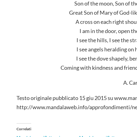
Son of the moon, Son of th
Great Son of Mary of God-lik
A cross on each right shou
I am in the door, open th
I see the hills, I see the st
I see angels heralding on 
I see the dove shapely, be
Coming with kindness and friend
A. Ca
Testo originale pubblicato 15 giu 2015 su www.ma
http://www.mandalaweb.info/approfondimenti/ne
Correlati