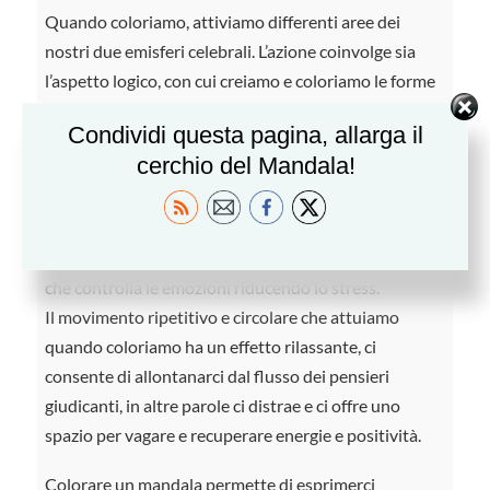
Quando coloriamo, attiviamo differenti aree dei
nostri due emisferi celebrali. L’azione coinvolge sia
l’aspetto logico, con cui creiamo e coloriamo le forme
sia quello creativo, quando scegliamo e mescoliamo
Condividi questa pagina, allarga il
colori. Questa attività coinvolge le aree della
cerchio del Mandala!
corteccia cerebrale che presiedono alla visione e alla
capacità motoria necessarie per il coordinamento di
piccoli movimenti precisi. Il rilassamento che ne
consegue coinvolge quella parte del nostro cervello
che controlla le emozioni riducendo lo stress.
Il movimento ripetitivo e circolare che attuiamo
quando coloriamo ha un effetto rilassante, ci
consente di allontanarci dal flusso dei pensieri
giudicanti, in altre parole ci distrae e ci offre uno
spazio per vagare e recuperare energie e positività.
Colorare un mandala permette di esprimerci