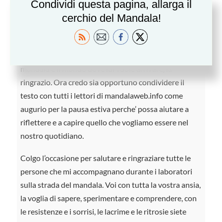
Questo scritto mi e’ stato inoltrato tempo fa da una
Condividi questa pagina, allarga il
corsista per ringraziarmi della sua esperienza in uno
cerchio del Mandala!
dei miei workshop, la ringrazio io e ancora con tutto il
cuore per il suo gesto gentile. Anche se io mi
considero piu’ un canale di collegamento tra il
mandala e il mondo dove lui vuole arrivare, la
ringrazio. Ora credo sia opportuno condividere il
testo con tutti i lettori di mandalaweb.info come
augurio per la pausa estiva perche’ possa aiutare a
riflettere e a capire quello che vogliamo essere nel
nostro quotidiano.
Colgo l’occasione per salutare e ringraziare tutte le
persone che mi accompagnano durante i laboratori
sulla strada del mandala. Voi con tutta la vostra ansia,
la voglia di sapere, sperimentare e comprendere, con
le resistenze e i sorrisi, le lacrime e le ritrosie siete