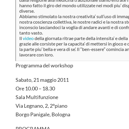
hanno fatto il giro del mondo utilizzate nei modi piu’ disp
diverse.
Abbiamo stimolato la nostra creativita’ sull’uso di imma
nostra coscienza collettiva, le nostre radici e la nostra st
inconscio lasciandoci la voglia di andare avanti e di con
tanto vasto.
Il
video
della giornata ritrae parte della intensita’ e dell
grazie alle corsiste per la capacita’ di mettersi in gioco 
la parte piu’ bella e vera di se’. Il “ben-essere” comincia 
lavorare con loro.
Programma del workshop
Sabato, 21 maggio 2011
Ore 10.00 – 18.30
Sala Multifunzione
Via Legnano, 2, 2°piano
Borgo Panigale, Bologna
PROGRAMMA