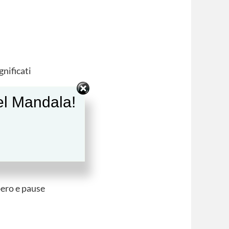
gnificati
del Mandala!
pero e pause