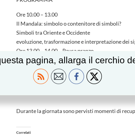
Ore 10.00 – 13.00
Il Mandala: simbolo o contenitore di simboli?
Simboli tra Oriente e Occidente
evoluzione, trasformazione e interpretazione dei si
Ore 13.00 – 14.00 – Pausa pranzo
uesta pagina, allarga il cerchio 
Ore 14.00 – 18.00
Mandala e simboli tradizionali
Simboli nel mandala individuale
Ore 18.00 – 18.30
Chiusura
Durante la giornata sono pervisti momenti di recu
Correlati