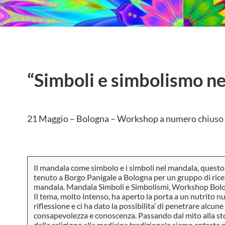
“Simboli e simbolismo n
21 Maggio – Bologna – Workshop a numero chiuso
Il mandala come simbolo e i simboli nel mandala, questo
tenuto a Borgo Panigale a Bologna per un gruppo di ricer
mandala. Mandala Simboli e Simbolismi, Workshop Bol
Il tema, molto intenso, ha aperto la porta a un nutrito n
riflessione e ci ha dato la possibilita’ di penetrare alc
consapevolezza e conoscenza. Passando dal mito alla stori
dalla religione alla medicina tradizionale siamo entrate n