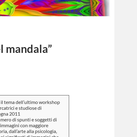
el mandala”
 il tema dell’ultimo workshop
catrici e studiose di
ogna 2011
umero di spunti e soggetti di
une immagini con maggiore
a, dall’arte alla psicologia,
ei significati di immagini che