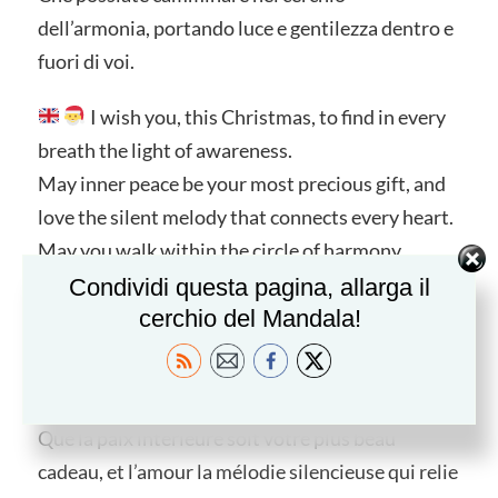
dell’armonia, portando luce e gentilezza dentro e
fuori di voi.
I wish you, this Christmas, to find in every
breath the light of awareness.
May inner peace be your most precious gift, and
love the silent melody that connects every heart.
May you walk within the circle of harmony,
carrying light and kindness within and around
Condividi questa pagina, allarga il
cerchio del Mandala!
you.
Je vous souhaite, pour ce Noël, de trouver
dans chaque souffle la lumière de la conscience.
Que la paix intérieure soit votre plus beau
cadeau, et l’amour la mélodie silencieuse qui relie