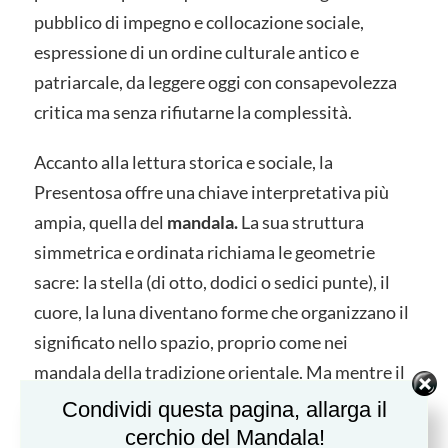
pubblico di impegno e collocazione sociale,
espressione di un ordine culturale antico e
patriarcale, da leggere oggi con consapevolezza
critica ma senza rifiutarne la complessità.
Accanto alla lettura storica e sociale, la
Presentosa offre una chiave interpretativa più
ampia, quella del
mandala.
La sua struttura
simmetrica e ordinata richiama le geometrie
sacre: la stella (di otto, dodici o sedici punte), il
cuore, la luna diventano forme che organizzano il
significato nello spazio, proprio come nei
mandala della tradizione orientale. Ma mentre il
mandala rappresenta l’ordine cosmico, la
Condividi questa pagina, allarga il
Presentosa costruisce un piccolo cosmo affettivo
cerchio del Mandala!