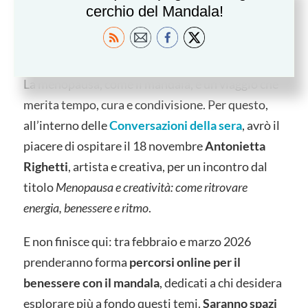
rinnovamento. Non a caso, in molte mitologie e
cerchio del Mandala!
tradizioni spirituali incontriamo figure femminili
che incarnano questa metamorfosi.
La menopausa, come il mandala, è un viaggio che
merita tempo, cura e condivisione. Per questo,
all’interno delle
Conversazioni della sera
, avrò il
piacere di ospitare il 18 novembre
Antonietta
Righetti
, artista e creativa, per un incontro dal
titolo
Menopausa e creatività: come ritrovare
energia, benessere e ritmo
.
E non finisce qui: tra febbraio e marzo 2026
prenderanno forma
percorsi online per il
benessere con il mandala
, dedicati a chi desidera
esplorare più a fondo questi temi.
Saranno spazi