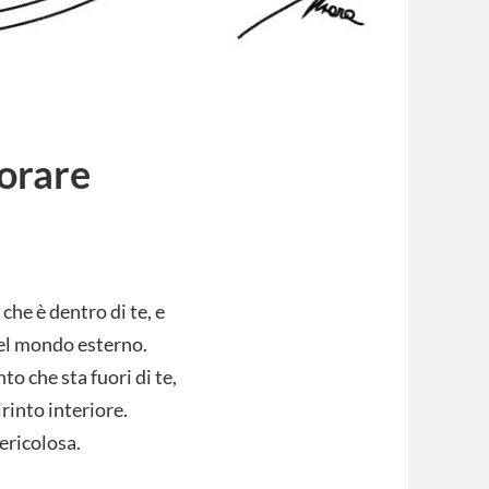
orare
 che è dentro di te, e
 del mondo esterno.
to che sta fuori di te,
irinto interiore.
pericolosa.