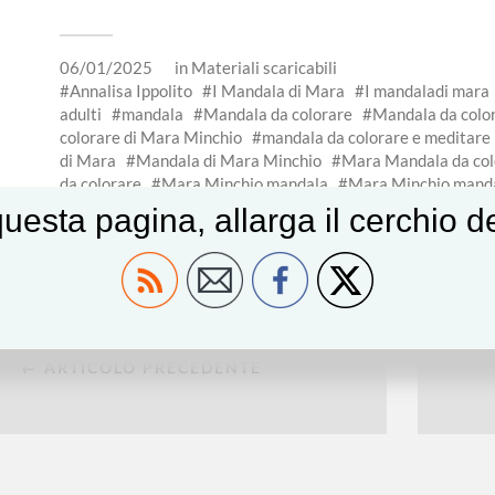
06/01/2025
in
Materiali scaricabili
Annalisa Ippolito
I Mandala di Mara
I mandaladi mara
adulti
mandala
Mandala da colorare
Mandala da colo
colorare di Mara Minchio
mandala da colorare e meditare
di Mara
Mandala di Mara Minchio
Mara Mandala da col
da colorare
Mara Minchio mandala
Mara Minchio manda
uesta pagina, allarga il cerchio 
← ARTICOLO PRECEDENTE