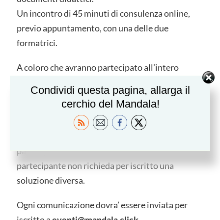
Un incontro di 45 minuti di consulenza online,
previo appuntamento, con una delle due
formatrici.
A coloro che avranno partecipato all’intero
percorso ciclo di laboratori sarà rilasciato un
Condividi questa pagina, allarga il
attestato di frequenza.
cerchio del Mandala!
Nell’eventualità che un evento sia cancellato le
quote già versate resteranno valide per la
partecipazione ad eventi successivi, a meno che il
partecipante non richieda per iscritto una
soluzione diversa.
Ogni comunicazione dovra’ essere inviata per
iscritto a
eventi@mandala.click