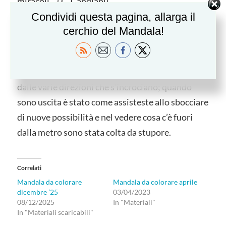
miracoli “. ( C. Candiani)
Condividi questa pagina, allarga il
Ispirata da questa frase citata da Eloisa Agliata,
cerchio del Mandala!
mentre ero nella metropolitana con le sue tante
tratte che si intersecano e si espando, ho pensato
di trovarmi al centro di un occhio con iride creata
dalle varie direzioni che s’incrociano; quando
sono uscita è stato come assisteste allo sbocciare
di nuove possibilità e nel vedere cosa c’è fuori
dalla metro sono stata colta da stupore.
Correlati
Mandala da colorare
Mandala da colorare aprile
dicembre ’25
03/04/2023
08/12/2025
In "Materiali"
In "Materiali scaricabili"