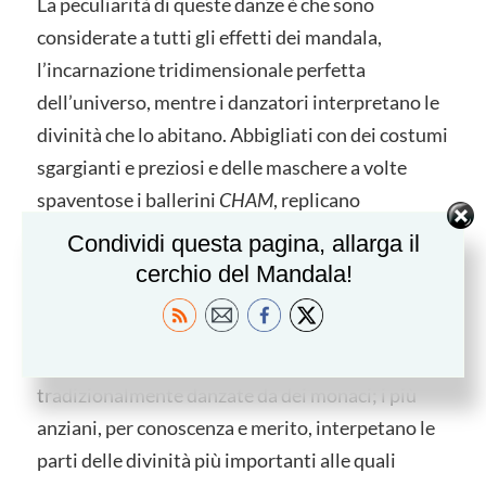
La peculiarità di queste danze è che sono
considerate a tutti gli effetti dei mandala,
l’incarnazione tridimensionale perfetta
dell’universo, mentre i danzatori interpretano le
divinità che lo abitano. Abbigliati con dei costumi
sgargianti e preziosi e delle maschere a volte
spaventose i ballerini
CHAM
, replicano
attraverso i loro movimenti, molto ritmati, molto
Condividi questa pagina, allarga il
studiati e molto suggestivi le virtù, le qualità
cerchio del Mandala!
illuminate delle divinità che durante la danza si
manifestano attraverso il ballerino stesso.
Le
CHAM
durante i riti sacri sono
tradizionalmente danzate da dei monaci; i più
anziani, per conoscenza e merito, interpetano le
parti delle divinità più importanti alle quali