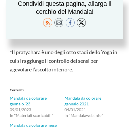
Condividi questa pagina, allarga il
Il mandala di gennaio incoraggia a raccogliere i
cerchio del Mandala!
pensieri lasciando fuori il superfluo e attirando il
concreto come nel pratyahara*.
Buon anno e Buon cammino
*Il pratyahara è uno degli otto stadi dello Yoga in
cui si raggiunge il controllo dei sensi per
agevolare l’ascolto interiore.
Correlati
Mandala da colorare
Mandala da colorare
gennaio ’23
gennaio 2021
09/01/2023
04/01/2021
In "Materiali scaricabili"
In "Mandalaweb.info"
Mandala da colorare mese