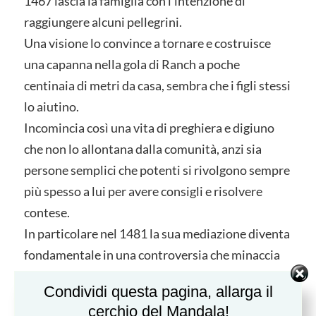
1467 lascia la famiglia con l’intenzione di
raggiungere alcuni pellegrini.
Una visione lo convince a tornare e costruisce
una capanna nella gola di Ranch a poche
centinaia di metri da casa, sembra che i figli stessi
lo aiutino.
Incomincia così una vita di preghiera e digiuno
che non lo allontana dalla comunità, anzi sia
persone semplici che potenti si rivolgono sempre
più spesso a lui per avere consigli e risolvere
contese.
In particolare nel 1481 la sua mediazione diventa
fondamentale in una controversia che minaccia
gli Stati Confederati formati da tre città (Lucerna,
Condividi questa pagina, allarga il
Berna, Zurigo) e cinque campagne (Uri, Schwitz,
cerchio del Mandala!