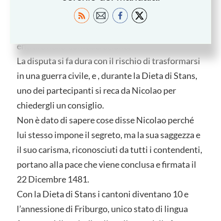
Unterwalden, Zug e Glarona). Il fragile equilibrio
che si era formato rischia di spezzarsi quando due
città- stato Friburgo e Soletta chiedono di
entrare nella Confederazione.
La disputa si fa dura con il rischio di trasformarsi
in una guerra civile, e , durante la Dieta di Stans,
uno dei partecipanti si reca da Nicolao per
chiedergli un consiglio.
Non è dato di sapere cose disse Nicolao perché
lui stesso impone il segreto, ma la sua saggezza e
il suo carisma, riconosciuti da tutti i contendenti,
portano alla pace che viene conclusa e firmata il
22 Dicembre 1481.
Con la Dieta di Stans i cantoni diventano 10 e
l’annessione di Friburgo, unico stato di lingua