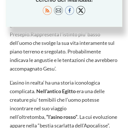
vacca per tracciare il perimetro della citta’ eterna.
L’asino all’opposto rappresenta le forze terrestri
e ha una valenza negativa
anche nel
Presepio.Rappresenta l’istinto piu’ basso
dell’uomo che svolge la sua vita interamente sul
piano terreno e sregolato. Probabilmente
indicava le angustie e le tentazioni che avrebbero
accompagnato Gesu’.
L’asino in realta’ ha una storia iconologica
complicata.
Nell’antico Egitto
era una delle
creature piu’ temibili che l’uomo potesse
incontrare nel suo viaggio
nell’oltretomba,
“l’asino rosso”
. La cui evoluzione
appare nella “bestia scarlatta dell’Apocalisse”.