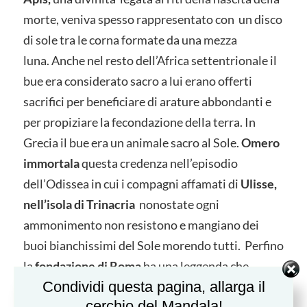
morte, veniva spesso rappresentato con un disco
di sole tra le corna formate da una mezza
luna. Anche nel resto dell’Africa settentrionale il
bue era considerato sacro a lui erano offerti
sacrifici per beneficiare di arature abbondanti e
per propiziare la fecondazione della terra. In
Grecia il bue era un animale sacro al Sole.
Omero
immortala
questa credenza nell’episodio
dell’Odissea in cui i compagni affamati di
Ulisse,
nell’isola di Trinacria
nonostate ogni
ammonimento non resistono e mangiano dei
buoi bianchissimi del Sole morendo tutti. Perfino
la
fondazione di Roma
ha una leggenda che
Condividi questa pagina, allarga il
rimanda al bue. Si narra che Romolo avrebbe
cerchio del Mandala!
attaccato un vomere al giogo di un bue e una