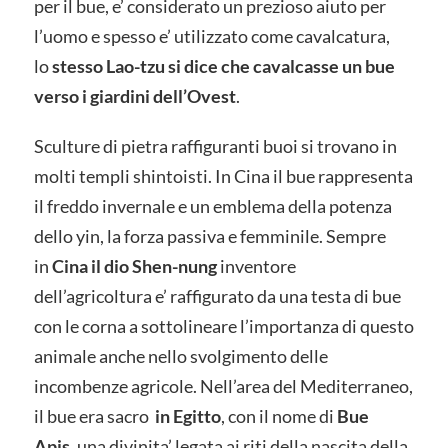
per il bue, e’ considerato un prezioso aiuto per
l’uomo e spesso e’ utilizzato come cavalcatura,
lo
stesso Lao-tzu si dice che cavalcasse un bue
verso i giardini dell’Ovest
.
Sculture di pietra raffiguranti buoi si trovano in
molti templi shintoisti. In Cina il bue rappresenta
il freddo invernale e un emblema della potenza
dello yin, la forza passiva e femminile. Sempre
in
Cina il dio Shen-nung
inventore
dell’agricoltura e’ raffigurato da una testa di bue
con le corna a sottolineare l’importanza di questo
animale anche nello svolgimento delle
incombenze agricole. Nell’area del Mediterraneo,
il bue era sacro
in Egitto
, con il nome di
Bue
Apis,
una divinita’ legata ai riti della nascita della