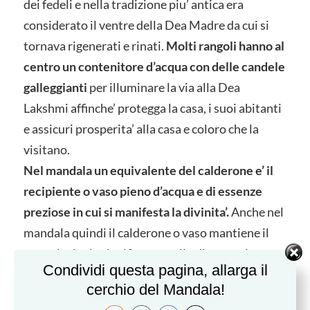
dei fedeli e nella tradizione piu’ antica era
considerato il ventre della Dea Madre da cui si
tornava rigenerati e rinati.
Molti rangoli hanno al
centro un contenitore d’acqua con delle candele
galleggianti
per illuminare la via alla Dea
Lakshmi affinche’ protegga la casa, i suoi abitanti
e assicuri prosperita’ alla casa e coloro che la
visitano.
Nel mandala un equivalente del calderone e’ il
recipiente o vaso pieno d’acqua e di essenze
preziose in cui si manifesta la divinita’.
Anche nel
mandala quindi il calderone o vaso mantiene il
suo principale significato quello di contenitore
Condividi questa pagina, allarga il
del cuore del cambiamento e di protezione.
cerchio del Mandala!
La luna elemento assai ricorrente in queste