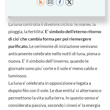
festivita’,
collegata ai cicli biologici della natura e
alla scansione del calendario, e’ la
divinita’ del
femmino
per eccellenza, e’ il simbolo della notte.
La luna controlla il divenire ciclico: le maree, la
pioggia, la fertilita’.
E’ simbolo dell’eterno ritorno
di cio’ che cambia forma per poi riemergere
purificato.
Le cerimonie di iniziazione venivano
anticamente celebrate nelle notti di luna, piena o
nuova. E’ il simbolo dell’inverno, quando le
giornate sono piu’ corte e il sole e’ meno caldo e
luminoso.
La luna e’ celebrata in opposizione e legata a
doppio filo con il sole. Le due entita’ si alternano e
permettono la vita sulla terra. In questo senso e’
considerata passiva, secondo i cinesi e’ la energia