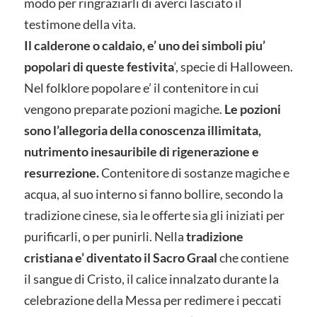
modo per ringraziarli di averci lasciato il
testimone della vita.
Il calderone o caldaio, e’ uno dei simboli piu’
popolari di queste festivita
‘, specie di Halloween.
Nel folklore popolare e’ il contenitore in cui
vengono preparate pozioni magiche.
Le pozioni
sono l’allegoria della conoscenza illimitata,
nutrimento inesauribile di rigenerazione e
resurrezione.
Contenitore di sostanze magiche e
acqua, al suo interno si fanno bollire, secondo la
tradizione cinese, sia le offerte sia gli iniziati per
purificarli, o per punirli. Nella
tradizione
cristiana e’ diventato il Sacro Graal
che contiene
il sangue di Cristo, il calice innalzato durante la
celebrazione della Messa per redimere i peccati