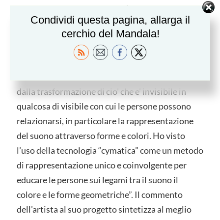
tecnica, questo strumento e l’acqua, il miglior
Condividi questa pagina, allarga il
elemento conduttore per onde e vibrazioni, il
cerchio del Mandala!
tutto e’ stato ripreso e trasformato in immagini e
brevi video.
Dice Shannon: “Sono sempre stata affascinata
dalla trasformazione di cio’ che e’ invisibile in
qualcosa di visibile con cui le persone possono
relazionarsi, in particolare la rappresentazione
del suono attraverso forme e colori. Ho visto
l’uso della tecnologia “cymatica” come un metodo
di rappresentazione unico e coinvolgente per
educare le persone sui legami tra il suono il
colore e le forme geometriche”. Il commento
dell’artista al suo progetto sintetizza al meglio