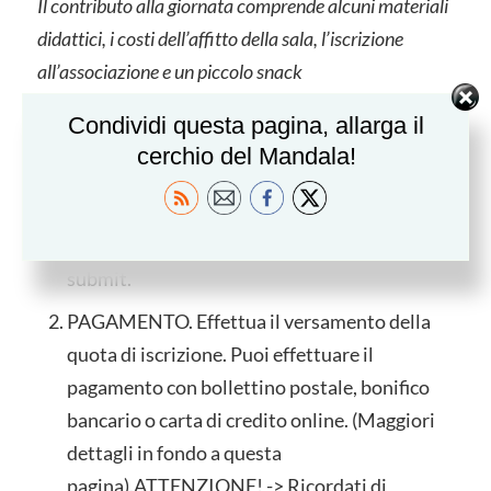
Il contributo alla giornata comprende alcuni materiali
didattici, i costi dell’affitto della sala, l’iscrizione
all’associazione e un piccolo snack
Condividi questa pagina, allarga il
MODALITA’ DI ISCRIZIONE
cerchio del Mandala!
REGISTRAZIONE. Compila il
modulo di
registrazione
al corso on line in ogni sua parte
cliccando
qui
e ricorda di cliccare sul tasto
submit.
PAGAMENTO. Effettua il versamento della
quota di iscrizione. Puoi effettuare il
pagamento con bollettino postale, bonifico
bancario o carta di credito online. (Maggiori
dettagli in fondo a questa
pagina).ATTENZIONE! -> Ricordati di