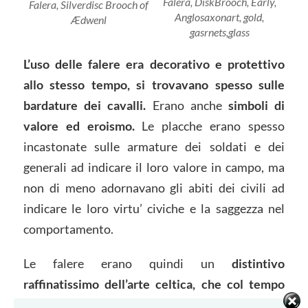
Falera, DiskBrooch, Early,
Falera, Silverdisc Brooch of
Anglosaxonart, gold,
Ædwenl
gasrnets,glass
L’uso delle falere era decorativo e protettivo
allo stesso tempo, si trovavano spesso sulle
bardature dei cavalli.
Erano anche
simboli di
valore ed eroismo.
Le placche erano spesso
incastonate sulle armature dei soldati e dei
generali ad indicare il loro valore in campo, ma
non di meno adornavano gli abiti dei civili ad
indicare le loro virtu’ civiche e la saggezza nel
comportamento.
Le falere erano quindi un
distintivo
raffinatissimo dell’arte celtica, che col tempo
contaminò anche quella etrusca e romana
.