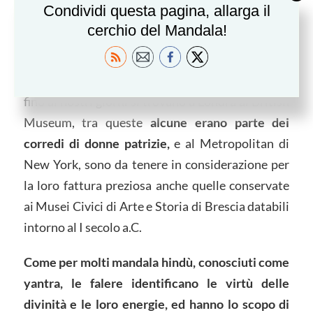
Condividi questa pagina, allarga il
Secondo certa tradizione fu proprio un re
cerchio del Mandala!
etrusco, Tarquinio Prisco a importarne l’usanza a
Roma.
Alcune tra le piu’ interessanti collezioni giunte
fino ai nostri giorni si trovano a Londra al British
Museum, tra queste
alcune erano parte dei
corredi di donne patrizie,
e al Metropolitan di
New York, sono da tenere in considerazione per
la loro fattura preziosa anche quelle conservate
ai Musei Civici di Arte e Storia di Brescia databili
intorno al I secolo a.C.
Come per molti mandala hindù, conosciuti come
yantra, le falere identificano le virtù delle
divinità e le loro energie, ed hanno lo scopo di