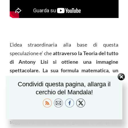
L’idea straordinaria alla base di questa
speculazione e’ che
attraverso la Teoria del tutto
di Antony Lisi si ottiene una immagine
spettacolare. La sua formula matematica, un
algoritmo, realizza una immagine radiale
Condividi questa pagina, allarga il
costituita da elettroni, protoni, neutrini quark e
cerchio del Mandala!
antiquark rappresentati graficamente da
triangoli, cerchi e quadrati di colori diversi
(rosso, verde,viola, blu e giallo
). L’effetto finale e’
suggestivo, una intuizione geniale e “semplice”