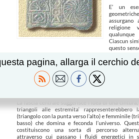
E’ un ese
geometriche
assurgano a
religione 
qualunque 
Ciascun sim
questo senso
cui esprimersi con un linguaggio rispettoso e prof
uesta pagina, allarga il cerchio 
messaggi potenti.
La porta di Kefer Yesef come si puo’ vedere dal
verticale, che la fa somigliare ad una foglio diviso
centrale.Questa cornicetta posta al centro si snoda
sei anelli e due triangoli con le punte rivolte a
verticali costituite ciascuna da tre riquadri.
La fascia centrale suggerisce l’idea di una cintura,
triangoli alle estremita’ rappresenterebbero 
(triangolo con la punta verso l’alto) e femminile (tr
basso) che domina e feconda l’universo. Quest
costituiscono una sorta di percorso alterna
attraverso cui passano i fluidi energetici in s