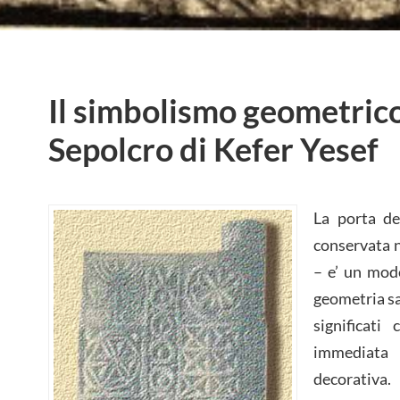
Il simbolismo geometrico
Sepolcro di Kefer Yesef
La porta de
conservata n
– e’ un mode
geometria sa
significati
immediata
decorativa.