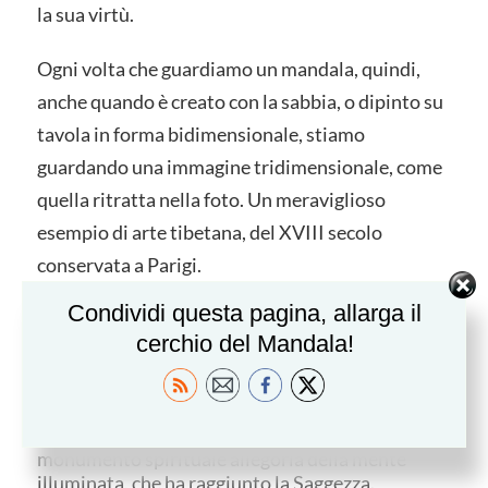
la sua virtù.
Ogni volta che guardiamo un mandala, quindi,
anche quando è creato con la sabbia, o dipinto su
tavola in forma bidimensionale, stiamo
guardando una immagine tridimensionale, come
quella ritratta nella foto. Un meraviglioso
esempio di arte tibetana, del XVIII secolo
conservata a Parigi.
Condividi questa pagina, allarga il
Il mandala è poggiato su una base decorata con
i
simboli del buon auspicio
e diverse divinità che
cerchio del Mandala!
proteggono, sostengono, accompagnano il
meditante nella sua evoluzione verso la
consapevolezza e la cosiddetta “illuminazione”.
Sulla cima del Monte si erge uno Stupa,
monumento spirituale allegoria della mente
illuminata, che ha raggiunto la Saggezza.