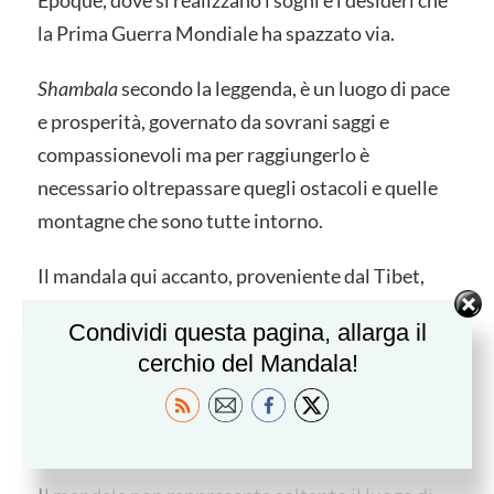
la Prima Guerra Mondiale ha spazzato via.
Shambala
secondo la leggenda, è un luogo di pace
e prosperità, governato da sovrani saggi e
compassionevoli ma per raggiungerlo è
necessario oltrepassare quegli ostacoli e quelle
montagne che sono tutte intorno.
Il mandala qui accanto, proveniente dal Tibet,
realizzato nel XIX sec. e conservato a Parigi,
Condividi questa pagina, allarga il
rappresenta il “
Reame di Shambala
”, contornato
cerchio del Mandala!
da due cinte di montagne “
acuminate come denti
”
al centro si trova seduto il Re che governa con
armonia e benevolenza il reame.