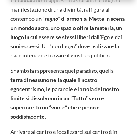
Il mandala non rappresenta soltanto il luogo di
manifestazione di una divinità, raffigura al
contempo
un “
regno
” di armonia
.
Mette in scena
un mondo sacro, uno spazio oltre la materia, un
luogo in cui essere se stessi liberi dall’Ego e dai
suoi eccessi
. Un “non luogo” dove realizzare la
pace interiore e trovare il giusto equilibrio.
Shambala rappresenta quel paradiso, quella
terra di nessuno nella quale il nostro
egocentrismo, le paranoie e la noia del nostro
limite si dissolvono in un “Tutto” vero e
superiore. In un “vuoto” che è pieno e
soddisfacente.
Arrivare al centro e focalizzarci sul centro è in