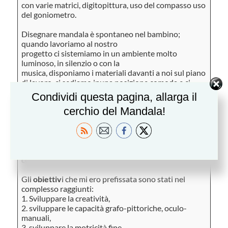
con varie matrici, digitopittura, uso del compasso uso
del goniometro.
Disegnare mandala è spontaneo nel bambino;
quando lavoriamo al nostro
progetto ci sistemiamo in un ambiente molto
luminoso, in silenzio o con la
musica, disponiamo i materiali davanti a noi sul piano
di lavoro, ci sediamo inuna posizione comoda e ci
rilassiamo per favorire l’emergere della
Condividi questa pagina, allarga il
creatività,lasciando che sia l’istinto a guidare la scelta
cerchio del Mandala!
delle forme e dei colori.
Poi tracciamo un cerchio, con il compasso oppure
con altri strumenti e riempiamo il cerchio con forme e
colori, iniziando dal centro oppure dalla
circonferenza. A volte inventiamo mandala, a volte li
coloriamo e ogni mandalaè diverso dall’altro.
Gli
obiettiv
i che mi ero prefissata sono stati nel
complesso raggiunti:
1. Sviluppare la creatività,
2. sviluppare le capacità grafo-pittoriche, oculo-
manuali,
3. sviluppare la motricità fine,