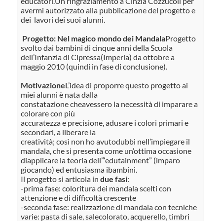
educatori.Un ringraziamento a Cinzia Cozzucoli per
avermi autorizzato alla pubblicazione del progetto e
dei lavori dei suoi alunni.
Progetto: Nel magico mondo dei Mandala
Progetto
svolto dai bambini di cinque anni della Scuola
dell’Infanzia di Cipressa(Imperia) da ottobre a
maggio 2010 (quindi in fase di conclusione).
Motivazione
L’idea di proporre questo progetto ai
miei alunni è nata dalla
constatazione cheavessero la necessità di imparare a
colorare con più
accuratezza e precisione, adusare i colori primari e
secondari, a liberare la
creatività; così non ho avutodubbi nell’impiegare il
mandala, che si presenta come un’ottima occasione
diapplicare la teoria dell’“edutainment” (imparo
giocando) ed entusiasma ibambini.
Il progetto si articola in
due fasi
:
-prima fase: coloritura dei mandala scelti con
attenzione e di difficoltà crescente
-seconda fase: realizzazione di mandala con tecniche
varie: pasta di sale, salecolorato, acquerello, timbri