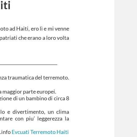
iti
to ad Haiti, ero lì e mi venne
patriati che erano a loro volta
___________________________
nza traumatica del terremoto.
la maggior parte europei.
azione di un bambino di circa 8
bilo e divertimento, un clima
ntare con piu’ leggerezza la
.
.info
Evcuati Terremoto Haiti