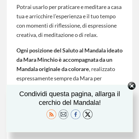
Potrai usarlo per praticare e meditare a casa
tua e arricchire l’esperienza e il tuo tempo
con momenti di riflessione, di espressione
creativa, di meditazione o di relax.
Ogni posizione del Saluto al Mandala ideato
da Mara Minchio è accompagnata da un
Mandala originale da colorare
, realizzato
espressamente sempre da Mara per
www.mandala.click.
Condividi questa pagina, allarga il
cerchio del Mandala!
La sequenza di forme e di simboli una volta
completata e riempita di colore, si
trasformerà in una mappa personale del
proprio percorso interiore.