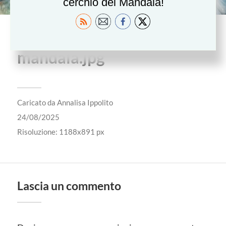
cerchio del Mandala!
archetipi-e-menopausa-e-
mandala.jpg
Caricato da
Annalisa Ippolito
24/08/2025
Risoluzione: 1188x891 px
Lascia un commento