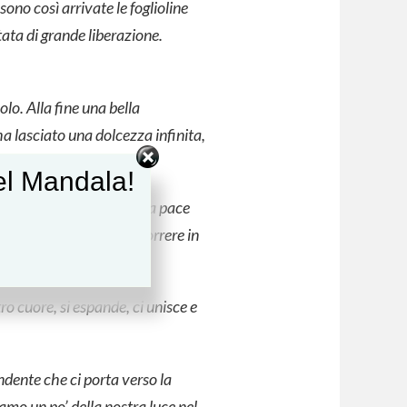
sono così arrivate le foglioline
ata di grande liberazione.
olo. Alla fine una bella
a lasciato una dolcezza infinita,
rizia)
del Mandala!
 una concentrazione e una pace
un cerchio che sembra correre in
o cuore, si espande, ci unisce e
dente che ci porta verso la
amo un po’ della nostra luce nel