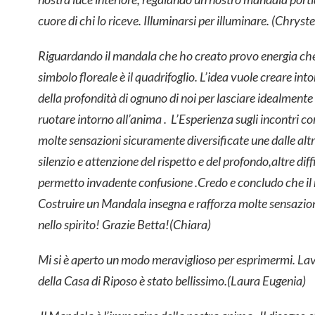
cuore di chi lo riceve. Illuminarsi per illuminare. (Chryste
Riguardando il mandala che ho creato provo energia che p
simbolo floreale è il quadrifoglio. L’idea vuole creare into
della profondità di ognuno di noi per lasciare idealment
ruotare intorno all’anima .
L’Esperienza sugli incontri c
molte sensazioni sicuramente diversificate une dalle altre
silenzio e attenzione del rispetto e del profondo,altre diff
permetto invadente confusione .Credo e concludo che il 
Costruire un Mandala insegna e rafforza molte sensazion
nello spirito! Grazie Betta!(Chiara)
Mi si è aperto un modo meraviglioso per esprimermi. Lav
della Casa di Riposo è stato bellissimo.(Laura Eugenia)