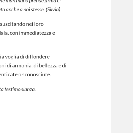
 che man mano prende firma ci
to anche a noi stesse .(Silvia)
 suscitando nei loro
dala, con immediatezza e
ia voglia di diffondere
 di armonia, di bellezza e di
enticate o sconosciute.
ta testimonianza.