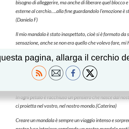
bisogno di alleggerire, ma anche di liberare quel blocco e 
esterne al cerchio….alla fine guardandolo l’emozione è st
(Daniela F)
Il mio mandala è stato inaspettato, cioè si è formato da s
sensazione, anche se non era quello che volevo fare, mi h
come il condividere il tempo impiegato con il gruppo.(Pat
uesta pagina, allarga il cerchio 
Immersa in un centro a mo’ di brodo primordiale, trovo
unica: e poi che magia i colori che bagnati cambiano in 
un abbraccio!(Daniela)
In ogni petalo è racchiuso un pensiero che nasce dal nostr
ci proietta nel vostro, nel nostro mondo.(Caterina)
Creare un mandala è sempre un viaggio intenso e sorpren
nostra luce interiore; regalando un nostro mandala porti