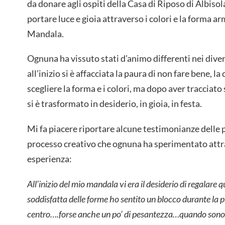
da donare agli ospiti della Casa di Riposo di Albisol
portare luce e gioia attraverso i colori e la forma a
Mandala.
Ognuna ha vissuto stati d’animo differenti nei dive
all’inizio si è affacciata la paura di non fare bene, la
scegliere la forma e i colori, ma dopo aver tracciato 
si è trasformato in desiderio, in gioia, in festa.
Mi fa piacere riportare alcune testimonianze delle p
processo creativo che ognuna ha sperimentato att
esperienza:
All’inizio del mio mandala vi era il desiderio di regalare
soddisfatta delle forme ho sentito un blocco durante la pr
centro….forse anche un po’ di pesantezza…quando sono pa