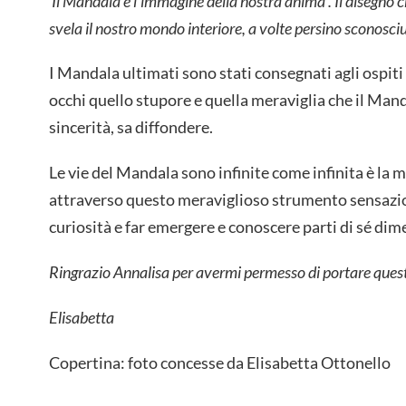
Il Mandala è l’immagine della nostra anima . Il disegno
svela il nostro mondo interiore, a volte persino sconosciu
I Mandala ultimati sono stati consegnati agli ospiti
occhi quello stupore e quella meraviglia che il Man
sincerità, sa diffondere.
Le vie del Mandala sono infinite come infinita è la m
attraverso questo meraviglioso strumento sensazioni
curiosità e far emergere e conoscere parti di sé dim
Ringrazio Annalisa per avermi permesso di portare ques
Elisabetta
Copertina: foto concesse da Elisabetta Ottonello