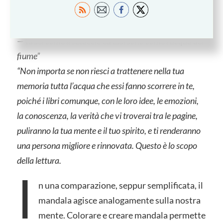
L’acqua, filtrando dai suoi buchi lo ha ripulito”
“Quando leggi dei libri — continuò il vecchio Maestro
— tu sei come il setaccio ed essi sono come l’acqua del
fiume”
“Non importa se non riesci a trattenere nella tua
memoria tutta l’acqua che essi fanno scorrere in te,
poiché i libri comunque, con le loro idee, le emozioni,
la conoscenza, la verità che vi troverai tra le pagine,
puliranno la tua mente e il tuo spirito, e ti renderanno
una persona migliore e rinnovata. Questo è lo scopo
della lettura.
I
n una comparazione, seppur semplificata, il
mandala agisce analogamente sulla nostra
mente. Colorare e creare mandala permette