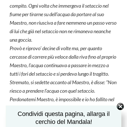
compito. Ogni volta che immergeva il setaccio nel
fiume per tirarne su dell’acqua da portare al suo
Maestro, non riusciva a fare nemmeno un passo verso
di lui che già nel setaccio non ne rimaneva neanche
una goccia.
Provò e riprovo’ decine di volte ma, per quanto
cercasse di correre più veloce dalla riva fino al proprio
Maestro, l’acqua continuava a passare in mezzo a
tutti i fori del setaccio e si perdeva lungo il tragitto.
Stremato, si sedette accanto al Maestro, è disse: “Non
riesco a prendere l’acqua con quel setaccio.
Perdonatemi Maestro, è impossibile e io ho fallito nel
mio compito”
Condividi questa pagina, allarga il
“No — rispose il vecchio sorridendo — tu non hai
cerchio del Mandala!
fallito. Guarda il setaccio, adesso è come nuovo.