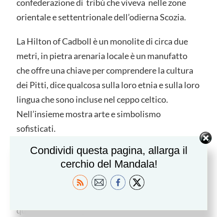
confederazione di tribù che viveva nelle zone
orientale e settentrionale dell’odierna Scozia.
La Hilton of Cadboll è un monolite di circa due
metri, in pietra arenaria locale è un manufatto
che offre una chiave per comprendere la cultura
dei Pitti, dice qualcosa sulla loro etnia e sulla loro
lingua che sono incluse nel ceppo celtico.
Nell’insieme mostra arte e simbolismo
sofisticati.
Condividi questa pagina, allarga il
La pietra in origine si trovava vicino a una
cerchio del Mandala!
cappella appena a nord del villaggio questo fatto
suggerisce che nel periodo in cui fu scolpita nel
Paese si stava diffondendo il cristianesimo e
questa nuova religione si innestò sulle culture