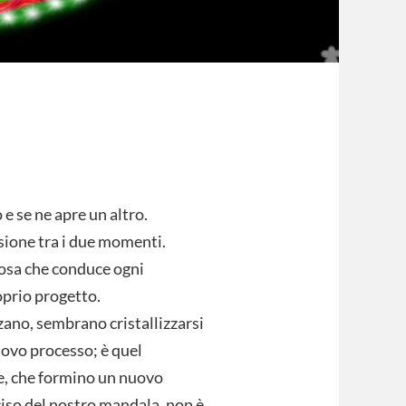
e se ne apre un altro.
sione tra i due momenti.
inosa che conduce ogni
roprio progetto.
zano, sembrano cristallizzarsi
uovo processo; è quel
, che formino un nuovo
ciso del nostro mandala, non è