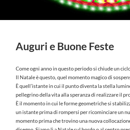
Auguri e Buone Feste
Come ogni anno in questo periodo si chiude un ciclo 
Il Natale è questo, quel momento magico di sospen
È quell’istante in cui il punto diventa la stella lum
pellegrino della vita alla speranza di realizzare il p
È il momento in cui le forme geometriche si stabiliz
un istante prima di rompersi per ricominciare un n
momento prima che trovino una nuova collocazione
disegno. Siamo lì a Natale sul bordo o al centro pre