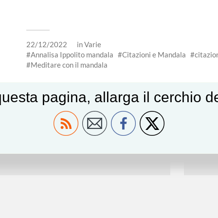
22/12/2022
in
Varie
Annalisa Ippolito mandala
Citazioni e Mandala
citazio
Meditare con il mandala
uesta pagina, allarga il cerchio 
← ARTICOLO PRECEDENTE