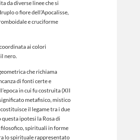
a da diverse linee che si
ruplo o fiore dell’Apocalisse,
a romboidale e cruciforme
 coordinata ai colori
 il nero.
 geometrica che richiama
canza di fonti certe e
l’epoca in cui fu costruita (XII
significato metafisico, mistico
 costituisce il legame tra i due
questa ipotesi la Rosa di
ilosofico, spirituali in forme
tra lo spirituale rappresentato