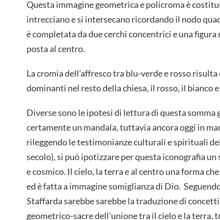
Questa immagine geometrica e policroma è costituit
intrecciano e si intersecano ricordando il nodo quad
è completata da due cerchi concentrici e una figur
posta al centro.
La cromia dell’affresco tra blu-verde e rosso risulta
dominanti nel resto della chiesa, il rosso, il bianco e
Diverse sono le ipotesi di lettura di questa somma
certamente un mandala, tuttavia ancora oggi in man
rileggendo le testimonianze culturali e spirituali del
secolo), si può ipotizzare per questa iconografia un 
e cosmico. Il cielo, la terra e al centro una forma che
ed è fatta a immagine somiglianza di Dio. Seguendo 
Staffarda sarebbe sarebbe la traduzione di concetti f
geometrico-sacre dell’unione tra il cielo e la terra, 