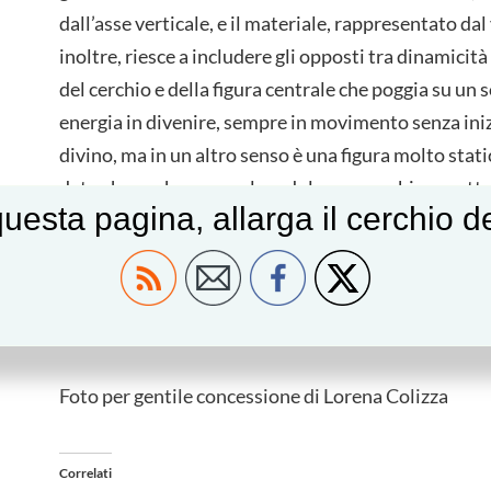
dall’asse verticale, e il materiale, rappresentato dal
inoltre, riesce a includere gli opposti tra dinamicità 
del cerchio e della figura centrale che poggia su un 
energia in divenire, sempre in movimento senza iniz
divino, ma in un altro senso è una figura molto sta
dato che anche capovolgendola non cambia aspetto
uesta pagina, allarga il cerchio 
romboide centrale che contiene il quattro e i suoi si
La Rosa di Staffarda rimane nonostante tutte le pos
bellissimo mistero che affascina e cattura l’atte
in un viaggio spirituale nel tempo e nell’anima.
Foto per gentile concessione di Lorena Colizza
Correlati