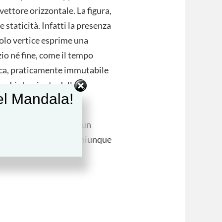
 vettore orizzontale. La figura,
e staticità. Infatti la presenza
solo vertice esprime una
io né fine, come il tempo
tica, praticamente immutabile
 ed è dominata dalla
del Mandala!
gnificati.
sibili interpretazioni un
nzione accompagnando chiunque