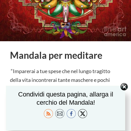
Mandala per meditare
“Imparerai a tue spese che nel lungo tragitto
della vita incontrerai tante maschere e pochi
volti.”
Condividi questa pagina, allarga il
cerchio del Mandala!
Luigi Pirandello
Photo:
Mandala Festival Masks V2
, artwork by
Peter Awax, 2015, lineartamerica