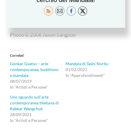
JHAMSANG
,
FIRST RAILWAY
,
ARTWORK:
FIRST RAILWAY
, TIBET, 2006,
MIXED MEDIA
Photo © 2006 Jason Sangster
Correlati
Gonkar Gyatso – arte
Mandala di Tashi Norbu
contemporanea, buddismo
01/02/2021
e mandala
In "Approfondimenti"
08/07/2019
In "Artisti e Persone"
Uno sguardo sull’arte
contemporanea tibetana di
Rabkar Wangchuk
28/09/2021
In "Artisti e Persone"