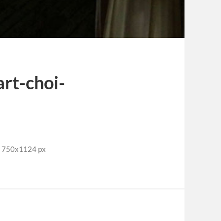
art-choi-
: 750x1124 px