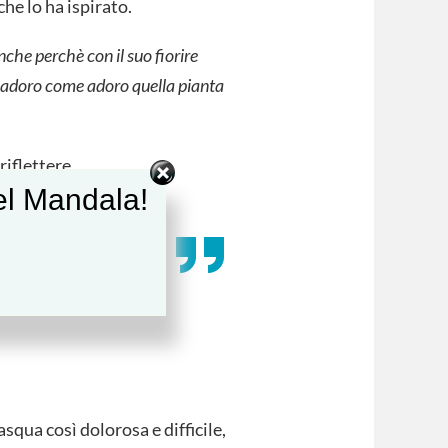
he lo ha ispirato.
che perchè con il suo fiorire
o adoro come adoro quella pianta
iflettere.
del Mandala!
squa così dolorosa e difficile,