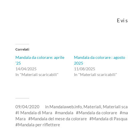
E vi 
Correlati
Mandala da colorare: aprile
Mandala da colorare : agosto
’25
2025
14/04/2025
11/08/2025
In "Materiali scaricabili"
In "Materiali scaricabili"
09/04/2020
in
Mandalaweb.info
,
Materiali
,
Materiali scar
I Mandala di Mara
mandala
Mandala da colorare
ma
Mara
Mandala del mese da colorare
Mandala di Pasqua
Mandala per riflettere