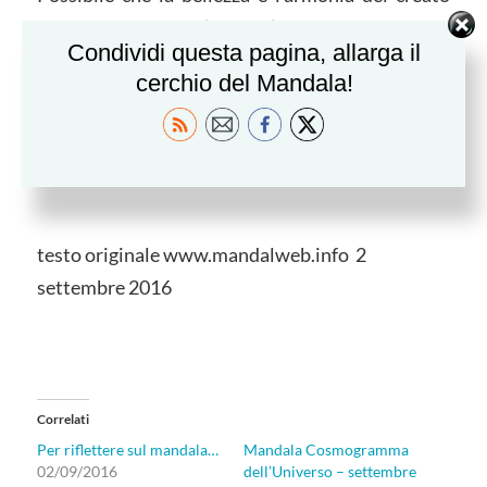
siano in se stesse un’opera d’arte?
Condividi questa pagina, allarga il
Possibile che le simmetria di geometrie e linee e
cerchio del Mandala!
simboli parlino il linguaggio dell’arte? …
Medito così oggi e Buon Settembre…
testo originale www.mandalweb.info 2
settembre 2016
Correlati
Per riflettere sul mandala…
Mandala Cosmogramma
02/09/2016
dell’Universo – settembre