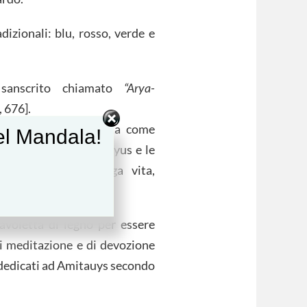
dizionali: blu, rosso, verde e
o sanscrito chiamato
“Arya-
 676].
porre che fosse usata come
del Mandala!
 meditazione su Amitayus e le
 sono quelle di lunga vita,
 come illuminazione.
tavoletta di legno per essere
i meditazione e di devozione
i dedicati ad Amitauys secondo