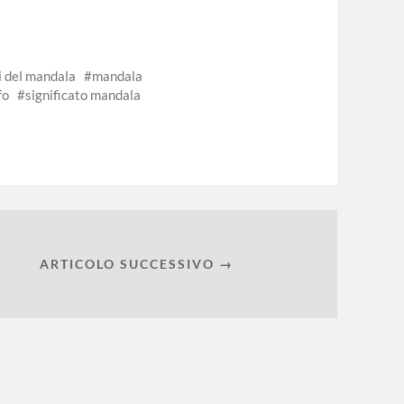
i del mandala
mandala
fo
significato mandala
ARTICOLO SUCCESSIVO →