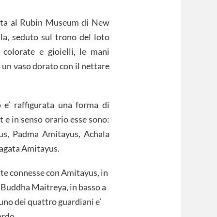
rvata al Rubin Museum di New
la, seduto sul trono del loto
 colorate e gioielli, le mani
un vaso dorato con il nettare
o e’ raffigurata una forma di
 e in senso orario esse sono:
us, Padma Amitayus, Achala
agata Amitayus.
nte connesse con Amitayus, in
a Buddha Maitreya, in basso a
uno dei quattro guardiani e’
ardo.