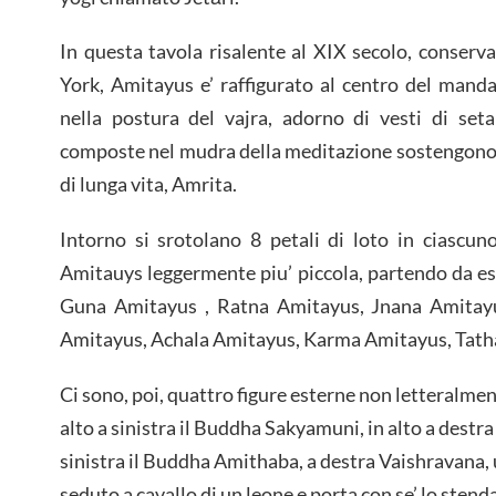
In questa tavola risalente al XIX secolo, conse
York, Amitayus e’ raffigurato al centro del manda
nella postura del vajra, adorno di vesti di seta
composte nel mudra della meditazione sostengono 
di lunga vita, Amrita.
Intorno si srotolano 8 petali di loto in ciascun
Amitauys leggermente piu’ piccola, partendo da est
Guna Amitayus , Ratna Amitayus, Jnana Amitay
Amitayus, Achala Amitayus, Karma Amitayus, Tath
Ci sono, poi, quattro figure esterne non letteralme
alto a sinistra il Buddha Sakyamuni, in alto a destr
sinistra il Buddha Amithaba, a destra Vaishravana, 
seduto a cavallo di un leone e porta con se’ lo stend