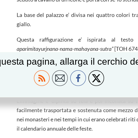
La base del palazzo e’ divisa nei quattro colori tra
giallo.
Questa raffigurazione e’ ispirata al test
aparimitayurjnana-nama-mahayana-sutra”
[TOH 674,
Le sue misure e la sua composizione fanno sup
uesta pagina, allarga il cerchio 
strumento concentrazione per chi iniziava la sua
metafore sulle quali si richiama l’attenzione
“estensione della vita” e “immortalita’”, qui intesa
L’immagine e’ dipinta su tela e poi incollata su 
facilmente trasportata e sostenuta come mezzo d
nei monasteri e nei tempi in cui erano celebrati rit
il calendario annuale delle feste.