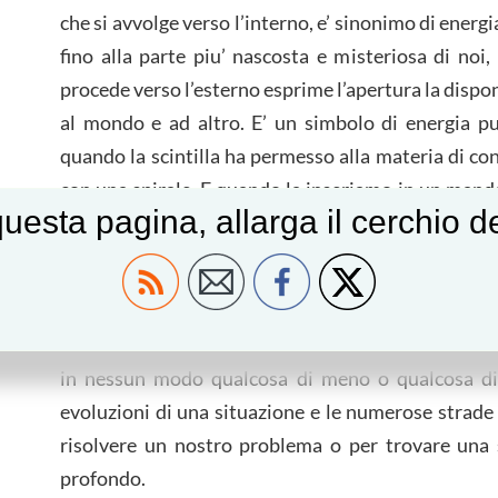
che si avvolge verso l’interno, e’ sinonimo di energ
fino alla parte piu’ nascosta e misteriosa di noi
procede verso l’esterno esprime l’apertura la disponib
al mondo e ad altro. E’ un simbolo di energia pur
quando la scintilla ha permesso alla materia di con
con una spirale. E quando la inseriamo in un man
uesta pagina, allarga il cerchio 
periodo particolarmente effervescente.
I raggi del cerchio uniscono il centro e la perifer
respiro e scambio garantendo un fluido e armonic
che ci permettono di entrare in contatto con l’estern
in nessun modo qualcosa di meno o qualcosa di p
evoluzioni di una situazione e le numerose strad
risolvere un nostro problema o per trovare una s
profondo.