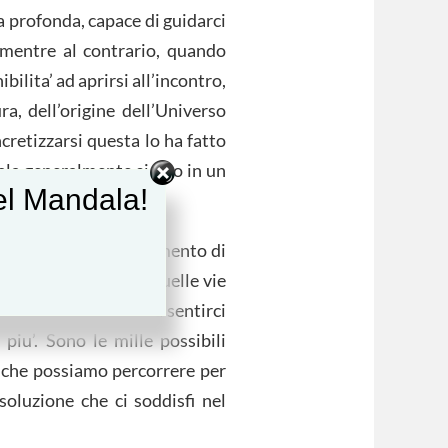
ia profonda, capace di guidarci
, mentre al contrario, quando
ilita’ ad aprirsi all’incontro,
a, dell’origine dell’Universo
cretizzarsi questa lo ha fatto
dala generalmente siamo in un
del Mandala!
ia in un continuo movimento di
o movimento. Sono quelle vie
o, con gli altri senza sentirci
iu’. Sono le mille possibili
e che possiamo percorrere per
oluzione che ci soddisfi nel