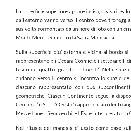
La superficie superiore appare incisa, divisa idealm
dall’esterno vanno verso il centro dove troneggi
sua volta sormontata da un fiore di loto con un crist
Monte Meru o Sumeru o la Sacra Montagna.
Sulla superficie piu’ esterna e vicina al bordo 
rappresentano gli Oceani Cosmici e i sette anelli 
tesori dei quattro grandi continenti”. Nello spa
andando verso il centro si incontra lo spazio de
ciascuno rappresentato con due subcontinent
geometriche. Ciascun Continente segue la disposi
Cerchio e’ il Sud, l’Ovest e’ rappresentato dei Triango
Mezze Lune o Semicerchi, e l’Est e’ interpretato da
Nel rituale del mandala e’ usato come base sulla