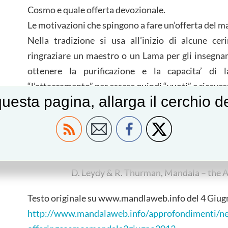
Cosmo e quale offerta devozionale.
Le motivazioni che spingono a fare un’offerta del m
Nella tradizione si usa all’inizio di alcune ce
ringraziare un maestro o un Lama per gli insegnam
ottenere la purificazione e la capacita’ di 
“l’attaccamento” per essere quindi “vuoti” e ricever
uesta pagina, allarga il cerchio 
Si offre l’intero Universo e tutto cio’ che contiene
l’insegnamento del Dharma, e’ molto piu’ prezioso.
M. Brauen, Mandala – il cerchi
D. Leydy & R. Thurman, Mandala – the A
Testo originale su www.mandlaweb.info del 4 Giu
http://www.mandalaweb.info/approfondimenti/ne