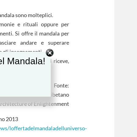
andala sono molteplici.
rimonie e rituali oppure per
enti. Si offre il mandala per
lasciare andare e superare
e gli insegnamenti.
del Mandala!
 perche’ quello che si riceve,
Fonte:
p sacro del buddismo tibetano
rchitecture of Enlightenment
gno 2013
ws/loffertadelmandaladelluniverso-