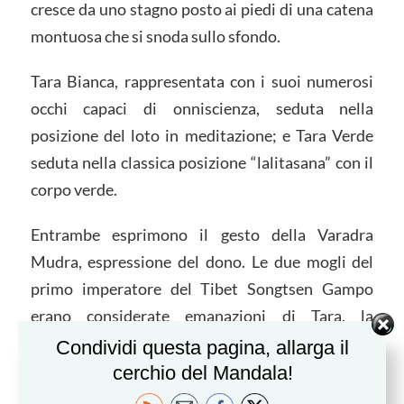
cresce da uno stagno posto ai piedi di una catena
montuosa che si snoda sullo sfondo.
Tara Bianca, rappresentata con i suoi numerosi
occhi capaci di onniscienza, seduta nella
posizione del loto in meditazione; e Tara Verde
seduta nella classica posizione “lalitasana” con il
corpo verde.
Entrambe esprimono il gesto della Varadra
Mudra, espressione del dono. Le due mogli del
primo imperatore del Tibet Songtsen Gampo
erano considerate emanazioni di Tara, la
principessa nepalese viene spesso identificata
Condividi questa pagina, allarga il
come Tara Bianca, mentre quella cinese è
cerchio del Mandala!
identificata come Tara Verde.
Songtsen Gampo,